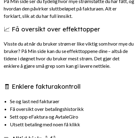
På Min side ser du tydelig hvor mye strømstøtte du har fått, og
hvordan den påvirker sluttbeløpet på fakturaen. Alt er
forklart, slik at du har full innsikt.
📈 Få oversikt over effekttopper
Visste du at når du bruker strøm er like viktig som hvor mye du
bruker? På Min side kan du se effekttoppene dine – altså de
tidene i døgnet hvor du bruker mest strøm. Det gjør det
enklere å gjøre små grep som kan gi lavere nettleie.
🧾 Enklere fakturakontroll
Se og last ned fakturaer
Få oversikt over betalingshistorikk
Sett opp eFaktura og AvtaleGiro
Utsett betaling med noen få klikk